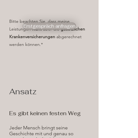
Bitte beachten Sie, dass meine
Erstgespräch anfragen
Leistungen
nicht
über die
gesetzlichen
Krankenversicherungen
abgerechnet
werden können.*
Ansatz
​Es gibt keinen festen Weg
Jeder Mensch bringt seine
Geschichte mit und genau so